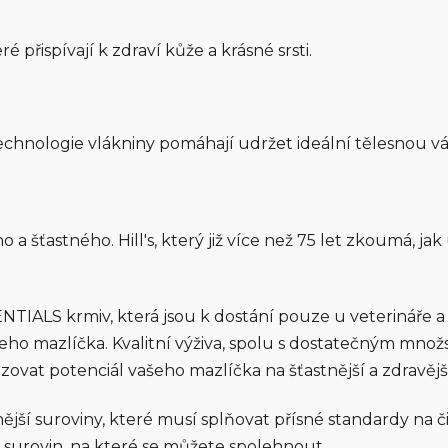
přispívají k zdraví kůže a krásné srsti.
technologie vlákniny pomáhají udržet ideální tělesnou v
a šťastného. Hill's, který již více než 75 let zkoumá, j
SSENTIALS krmiv, která jsou k dostání pouze u veterináře a 
eho mazlíčka. Kvalitní výživa, spolu s dostatečným mno
zovat potenciál vašeho mazlíčka na šťastnější a zdravěj
nější suroviny, které musí splňovat přísné standardy na či
 surovin, na které se můžete spolehnout.