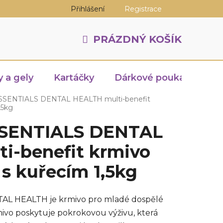
Přihlášení
Registrace
PRÁZDNÝ KOŠÍK
NÁKUPNÍ
KOŠÍK
y a gely
Kartáčky
Dárkové poukazy
 ESSENTIALS DENTAL HEALTH multi-benefit
,5kg
ESSENTIALS DENTAL
i-benefit krmivo
 s kuřecím 1,5kg
TAL HEALTH je krmivo pro mladé dospělé
mivo poskytuje pokrokovou výživu, která