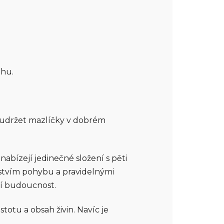
áhu.
ak udržet mazlíčky v dobrém
nabízejí jedinečné složení s pěti
žstvím pohybu a pravidelnými
ší budoucnost.
stotu a obsah živin. Navíc je