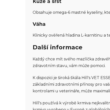
Kůže a srst
Obsahuje omega-6 mastné kyseliny, které 
Váha
Klinicky ověřená hladina L-karnitinu a 
Další informace
Každý chce mít svého mazlíčka zdravého 
zdravotním stavu, vám může pomoci.
K dispozici je široká škála Hill's VET E
základními zdravotními přínosy pro vaš
kontrolami u veterináře, může maximali
Hill's používá k výrobě krmiva nejkvalit
krmivo vyrobeno v Evropě z globálních