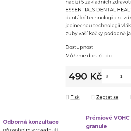
nabízí 5 základních zdravotn
ESSENTIALS DENTAL HEALTH
dentální technologii pro zd
jedinečnou technologií vlák
zuby vaší kočky podobně ja
Dostupnost
Můžeme doručit do:
490 Kč
Měrná cena:
Tisk
Zeptat se
Prémiové VOHC
Odborná konzultace
granule
při osobním vyzvednutí