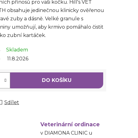
ích přínosů pro vaši kočku. Hill's VET
 obsahuje jedinečnou klinicky ověřenou
ravé zuby a dásně. Velké granule s
niny umožňují, aby krmivo pomáhalo čistit
ko zubní kartáček.
Skladem
11.8.2026
DO KOŠÍKU
Sdílet
Veterinární ordinace
v DIAMONA CLINIC u