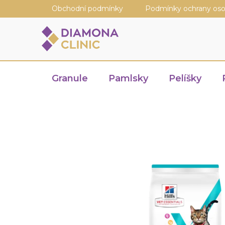
Přejít
Obchodní podmínky
Podmínky ochrany oso
na
obsah
Granule
Pamlsky
Pelíšky