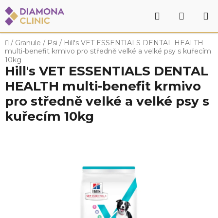
Přejít
Hledat
NÁKU
na
obsah
KOŠÍK
Domů
/
Granule
/
Psi
/
Hill's VET ESSENTIALS DENTAL HEALTH
multi-benefit krmivo pro středně velké a velké psy s kuřecím
10kg
Hill's VET ESSENTIALS DENTAL
HEALTH multi-benefit krmivo
pro středně velké a velké psy s
kuřecím 10kg