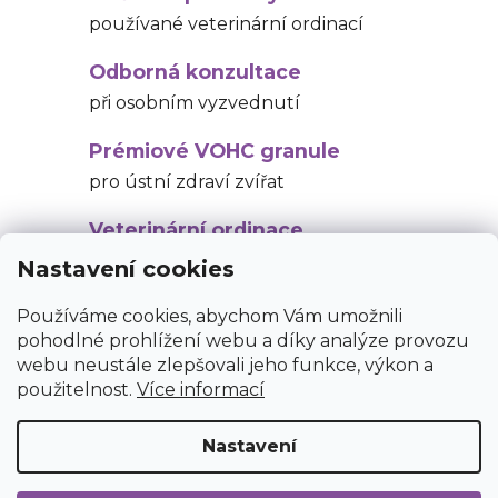
používané veterinární ordinací
Odborná konzultace
při osobním vyzvednutí
Prémiové VOHC granule
pro ústní zdraví zvířat
Veterinární ordinace
v DIAMONA CLINIC u Ostravy
Nastavení cookies
Používáme cookies, abychom Vám umožnili
Popis
pohodlné prohlížení webu a díky analýze provozu
webu neustále zlepšovali jeho funkce, výkon a
použitelnost.
Více informací
Diskuze
Nastavení
Z
Vytvořil Shoptet